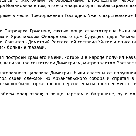
ра Иоанновича в том, что его младший брат якобы страдал па
раме в честь Преображения Господня. Уже в царствование 
при Патриархе Ермогене, святые мощи страстотерпца были 
им и Ярославским Филаретом, отцом будущего царя Михаи
. Святитель Димитрий Ростовский составил Житие и описани
ись больные глазами.
был построен храм его имени, который в народе получил наз
а, написанное святителем Димитрием, митрополитом Ростовск
лаговерного царевича Димитрия были спасены от поругани
д своей одеждой из Архангельского собора и спрятал в а
е мощи были торжественно перенесены на прежнее место – в
обием млад отрок; в венце царском и багрянице, руки мо