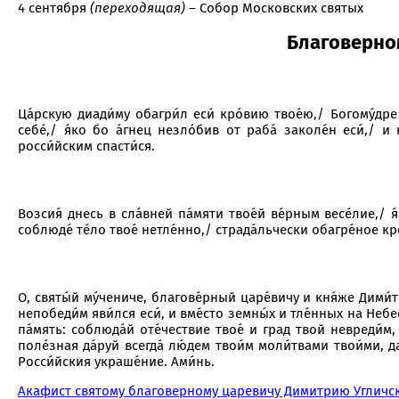
4 сентября
(переходящая)
– Собор Московских святых
Благоверно
Ца́pскую диади́му обагpи́л еси́ кpо́вию твое́ю,/ Богому́дpе
себе́,/ я́ко бо а́гнец незло́бив от pаба́ заколе́н еси́,/ 
росси́йским спасти́ся.
Возсия́ днесь в сла́вней па́мяти твое́й ве́рным весе́лие,/ 
соблюде́ те́ло твое́ нетле́нно,/ страда́льчески обагре́ное кр
О, святы́й му́чениче, благове́рный царе́вичу и кня́же Дими́т
непобеди́м яви́лся еси́, и вме́сто земны́х и тле́нных на Небе
па́мять: соблюда́й оте́чествие твое́ и град твой невреди́м,
поле́зная да́руй всегда́ лю́дем твои́м моли́твами твои́ми, 
Росси́йския украше́ние. Ами́нь.
Акафист святому благоверному царевичу Димитрию Угличс