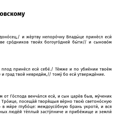
ковскому
едоно́сец,/ и же́pтву непоpо́чну Влады́це пpине́сл еси́
а́ве сpо́дников твои́х богоуго́дней бы́ти// и сыново́м
 плод прине́сл еси́ себе́./ Те́мже и по убие́нии твое́м
 и град твой невреди́м,// тому́ бо еси́ утвержде́ние.
м от Го́спода венча́лся еси́, и сын царе́в быв, му́ченик
́й Тро́ице, посеща́й творя́щыя ве́рно твою́ светоно́сную
о в ми́ре глубо́це: междоусо́бную брань укроти́, и вся
е́рных люде́й те́плый засту́пниче и прибе́жище и земли́