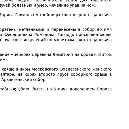
дучей болезнью и умер, нечаянно упав на нож.
Бориса Годунова у гробницы благоверного царевича
обретены нетленными и перенесены в собор во имя
ла Феодоровича Романова. Господь прославил мощи
е чудесных исцелений по молитвам святого царевича
вание «церковь царевича Димитрия на крови». В этом
им.
я священником Московского Вознесенского женского
лтаре, на хорах второго яруса соборного храма в
 Архангельский собор.
лебныя; убиен бысть на Угличе повелением Бориса