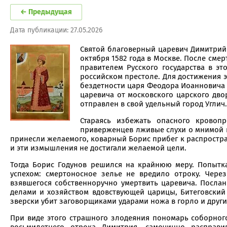
← Предыдущая
Дата публикации: 27.05.2026
Святой благоверный царевич Димитрий У
октября 1582 года в Москве. После см
правителем Русского государства в э
российском престоле. Для достижения э
бездетности царя Феодора Иоанновича 
царевича от московского царского дв
отправлен в свой удельный город Углич.
Стараясь избежать опасного кровопр
приверженцев лживые слухи о мнимой н
принесли желаемого, коварный Борис прибег к распростра
и эти измышления не достигали желаемой цели.
Тогда Борис Годунов решился на крайнюю меру. Попытк
успехом: смертоносное зелье не вредило отроку. Чере
взявшегося собственноручно умертвить царевича. Посла
делами и хозяйством вдовствующей царицы, Битеговский 
зверски убит заговорщиками ударами ножа в горло и други
При виде этого страшного злодеяния пономарь соборного
восьмилетнего отрока Димитрия, самочинно расправи