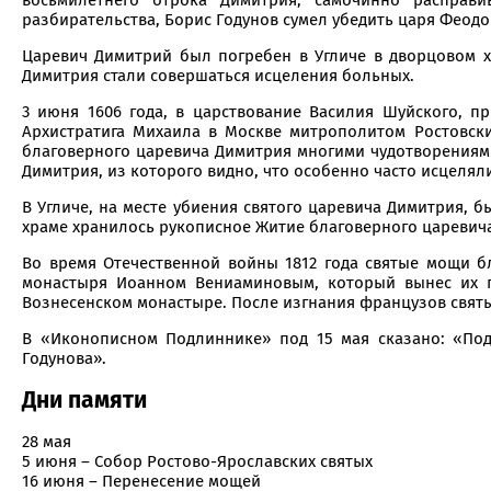
разбирательства, Борис Годунов сумел убедить царя Феодо
Царевич Димитрий был погребен в Угличе в дворцовом х
Димитрия стали совершаться исцеления больных.
3 июня 1606 года, в царствование Василия Шуйского, 
Архистратига Михаила в Москве митрополитом Ростовск
благоверного царевича Димитрия многими чудотворениями
Димитрия, из которого видно, что особенно часто исцелял
В Угличе, на месте убиения святого царевича Димитрия, 
храме хранилось рукописное Житие благоверного царевич
Во время Отечественной войны 1812 года святые мощи б
монастыря Иоанном Вениаминовым, который вынес их по
Вознесенском монастыре. После изгнания французов святы
В «Иконописном Подлиннике» под 15 мая сказано: «Под
Годунова».
Дни памяти
28 мая
5 июня – Собор Ростово-Ярославских святых
16 июня – Перенесение мощей