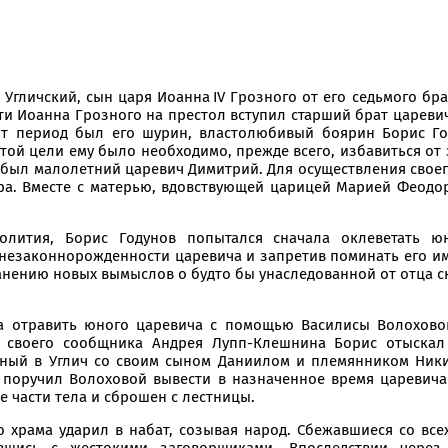
гличский, сын царя Иоанна IV Грозного от его седьмого бра
ерти Иоанна Грозного на престол вступил старший брат царе
тот период был его шурин, властолюбивый боярин Борис Го
той цели ему было необходимо, прежде всего, избавиться от 
был малолетний царевич Димитрий. Для осуществления своег
ора. Вместе с матерью, вдовствующей царицей Марией Феодо
олития, Борис Годунов попытался сначала оклеветать юн
езаконнорожденности царевича и запретив поминать его имя
нению новых вымыслов о будто бы унаследованной от отца с
а отравить юного царевича с помощью Василисы Волохово
з своего сообщника Андрея Лупп-Клешнина Борис отыскал 
нный в Углич со своим сыном Даниилом и племянником Ник
поручил Волоховой вывести в назначенное время царевича 
е части тела и сброшен с лестницы.
 храма ударил в набат, созывая народ. Сбежавшиеся со вс
вшись с жестокими заговорщиками. Впоследствии через