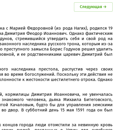
Следующая →
ка с Марией Федоровной (из рода Нагих), родился 19
вича Димитрия Феодор Иоаннович. Однако фактическим
дунов, стремившийся утвердить себя и свой род на
законного наследника русского трона, которым из-за
о преступного замысла Борис Годунов решил удалить
ровной, и ее родственниками царевич Димитрий был
ого наследника престола, распустив через своих
 во время богослужений. Поскольку эти действия не
клонности к жестокости шестилетнего отрока. Однако
й, кормилицы Димитрия Иоанновича, не увенчалась
знакомого человека, дьяка Михаила Битеговского,
итой Качаловым, будто бы для управления земскими
во двор. В субботний день 15 мая 1591 года он был
ех концов города люди отомстили за невинную кровь
 своих людей, посланных в Углич для судебного