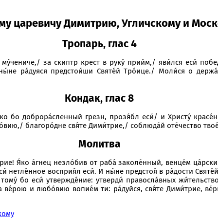
му царевичу Димитрию, Угличскому и Мос
Тропарь,
глас 4
 му́чениче,/ за скиптp кpест в pуку́ пpии́м,/ яви́лся еси́ поб
и ны́не pа́дуяся пpедстои́ши Святе́й Тpо́ице./ Моли́ся о деpж
Кондак,
глас 8
я́ко бо доброра́сленный грезн, прозя́бл еси́/ и Христу́ красе́н
о́вию,/ благоро́дне свя́те Дими́трие,/ соблюда́й оте́чество твое́
Молитва
рие! Я́ко а́гнец незло́бив от раба́ заколе́нный, венце́м ца́рски
си́ нетле́нное восприя́л еси́. И ны́не предстоя́ в ра́дости Святе
 тому́ бо еси́ утвержде́ние: утверди́ правосла́вных жи́тельств
да ве́рою и любо́вию вопие́м ти: ра́дуйся, свя́те Дими́трие, в
кому