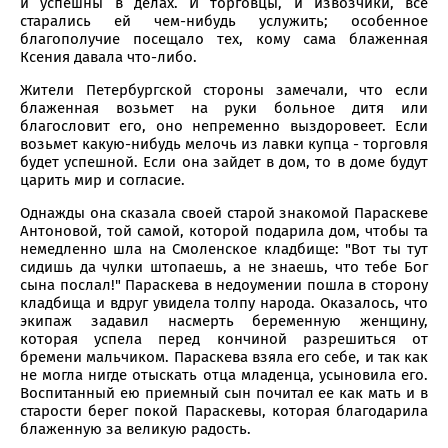
и успешны в делах. И торговцы, и извозчики, все
старались ей чем-нибудь услужить; особенное
благополучие посещало тех, кому сама блаженная
Ксения давала что-либо.
Жители Петербургской стороны замечали, что если
блаженная возьмет на руки больное дитя или
благословит его, оно непременно выздоровеет. Если
возьмет какую-нибудь мелочь из лавки купца - торговля
будет успешной. Если она зайдет в дом, то в доме будут
царить мир и согласие.
Однажды она сказала своей старой знакомой Параскеве
Антоновой, той самой, которой подарила дом, чтобы та
немедленно шла на Смоленское кладбище: "Вот ты тут
сидишь да чулки штопаешь, а не знаешь, что тебе Бог
сына послал!" Параскева в недоумении пошла в сторону
кладбища и вдруг увидела толпу народа. Оказалось, что
экипаж задавил насмерть беременную женщину,
которая успела перед кончиной разрешиться от
бремени мальчиком. Параскева взяла его себе, и так как
не могла нигде отыскать отца младенца, усыновила его.
Воспитанный ею приемный сын почитал ее как мать и в
старости берег покой Параскевы, которая благодарила
блаженную за великую радость.