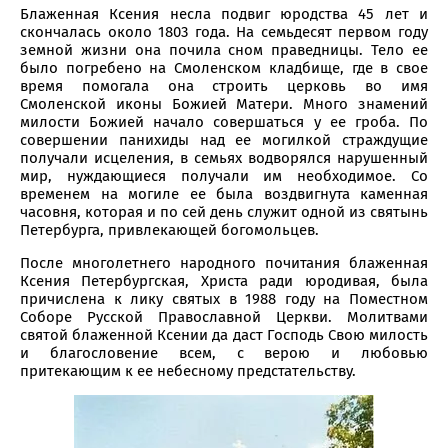
Блаженная Ксения несла подвиг юродства 45 лет и
скончалась около 1803 года. На семьдесят первом году
земной жизни она почила сном праведницы. Тело ее
было погребено на Смоленском кладбище, где в свое
время помогала она строить церковь во имя
Смоленской иконы Божией Матери. Много знамений
милости Божией начало совершаться у ее гроба. По
совершении панихиды над ее могилкой страждущие
получали исцеления, в семьях водворялся нарушенный
мир, нуждающиеся получали им необходимое. Со
временем на могиле ее была воздвигнута каменная
часовня, которая и по сей день служит одной из святынь
Петербурга, привлекающей богомольцев.
После многолетнего народного почитания блаженная
Ксения Петербургская, Христа ради юродивая, была
причислена к лику святых в 1988 году на Поместном
Соборе Русской Православной Церкви. Молитвами
святой блаженной Ксении да даст Господь Свою милость
и благословение всем, с верою и любовью
притекающим к ее небесному предстательству.