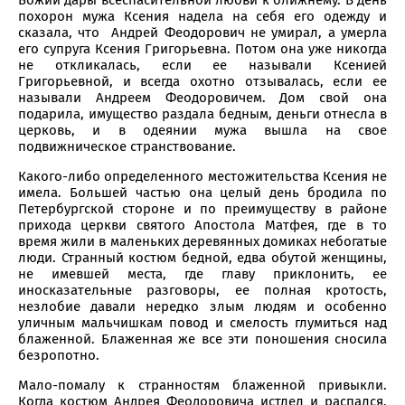
похорон мужа Ксения надела на себя его одежду и
сказала, что Андрей Феодорович не умирал, а умерла
его супруга Ксения Григорьевна. Потом она уже никогда
не откликалась, если ее называли Ксенией
Григорьевной, и всегда охотно отзывалась, если ее
называли Андреем Феодоровичем. Дом свой она
подарила, имущество раздала бедным, деньги отнесла в
церковь, и в одеянии мужа вышла на свое
подвижническое странствование.
Какого-либо определенного местожительства Ксения не
имела. Большей частью она целый день бродила по
Петербургской стороне и по преимуществу в районе
прихода церкви святого Апостола Матфея, где в то
время жили в маленьких деревянных домиках небогатые
люди. Странный костюм бедной, едва обутой женщины,
не имевшей места, где главу приклонить, ее
иносказательные разговоры, ее полная кротость,
незлобие давали нередко злым людям и особенно
уличным мальчишкам повод и смелость глумиться над
блаженной. Блаженная же все эти поношения сносила
безропотно.
Мало-помалу к странностям блаженной привыкли.
Когда костюм Андрея Феодоровича истлел и распался,