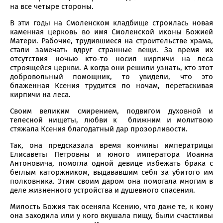
на все четыре стороны.
В эти годы на Смоленском кладбище строилась новая
каменная церковь во имя Смоленской иконы Божией
Матери. Рабочие, трудившиеся на строительстве храма,
стали замечать вдруг странные вещи. За время их
отсутствия ночью кто-то носил кирпичи на леса
строящейся церкви. А когда они решили узнать, кто этот
добровольный помощник, то увидели, что это
блаженная Ксения трудится по ночам, перетаскивая
кирпичи на леса.
Своим великим смирением, подвигом духовной и
телесной нищеты, любви к ближним и молитвою
стяжала Ксения благодатный дар прозорливости.
Так, она предсказала время кончины императрицы
Елисаветы Петровны и юного императора Иоанна
Антоновича, помогла одной девице избежать брака с
беглым каторжником, выдававшим себя за убитого им
полковника. Этим своим даром она помогала многим в
деле жизненного устройства и душевного спасения.
Милость Божия так осеняла Ксению, что даже те, к кому
она заходила или у кого вкушала пищу, были счастливы