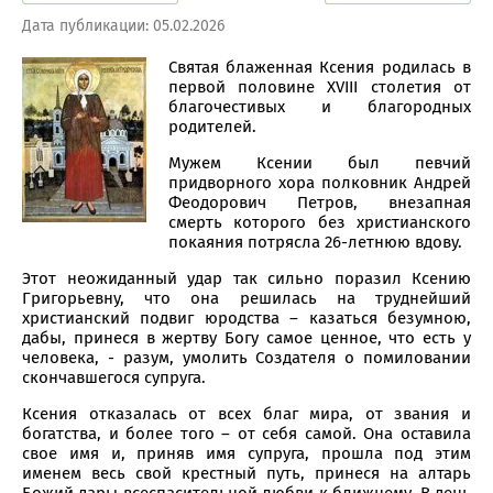
Дата публикации: 05.02.2026
Святая блаженная Ксения родилась в
первой половине XVIII столетия от
благочестивых и благородных
родителей.
Мужем Ксении был певчий
придворного хора полковник Андрей
Феодорович Петров, внезапная
смерть которого без христианского
покаяния потрясла 26-летнюю вдову.
Этот неожиданный удар так сильно поразил Ксению
Григорьевну, что она решилась на труднейший
христианский подвиг юродства – казаться безумною,
дабы, принеся в жертву Богу самое ценное, что есть у
человека, - разум, умолить Создателя о помиловании
скончавшегося супруга.
Ксения отказалась от всех благ мира, от звания и
богатства, и более того – от себя самой. Она оставила
свое имя и, приняв имя супруга, прошла под этим
именем весь свой крестный путь, принеся на алтарь
Божий дары всеспасительной любви к ближнему. В день