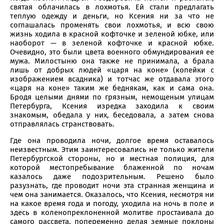
святая облачилась в лохмотья. Ей стали предлагать
теплую одежду и деньги, но Ксения ни за что не
соглашалась променять свои лохмотья, и всю свою
жизнь ходила в красной кофточке и зеленой юбке, или
наоборот — в зеленой кофточке и красной юбке.
Очевидно, это были цвета военного обмундирования ее
мужа. Милостыню она также не принимала, а брала
лишь от добрых людей «царя на коне» (копейки с
изображением всадника) и тотчас же отдавала этого
«царя на коне» таким же беднякам, как и сама она.
Бродя целыми днями по грязным, немощеным улицам
Петербурга, Ксения изредка заходила к своим
знакомым, обедала у них, беседовала, а затем снова
отправлялась странствовать.
Где она проводила ночи, долгое время оставалось
неизвестным. Этим заинтересовались не только жители
Петербургской стороны, но и местная полиция, для
которой местопребывание блаженной по ночам
казалось даже подозрительным. Решено было
разузнать, где проводит ночи эта странная женщина и
чем она занимается. Оказалось, что Ксения, несмотря ни
на какое время года и погоду, уходила на ночь в поле и
здесь в коленопреклоненной молитве простаивала до
самого рассвета, попеременно делая земные поклоны