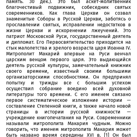
память. 30 дек.). Это был аскет-молитвенник
благочестивый подвижник, собеседник святых
современников. Как глава Церкви он созвал
знаменитые Соборы в Русской Церкви, заботясь о
прославлении святых, исправлении недостатков в
жизни Церкви и искоренении лжеучений. Это
патриот Московской Руси, государственный деятель
и дипломат. Его Первосвятительство приходится на
стык малолетства и зрелого возраста царя Иоанна IV.
Митрополит Макарий впервые на Руси венчал
царским венцом первого царя. Это выдающийся
деятель русской культуры, замечательный книжник
своего времени, известный своими большими
организаторскими способностями. Он предпринял
попытку и трижды все с большим успехом
осуществил собрание воедино всей духовной
литературы того времени. С его именем связано
первое систематическое изложение истории —
составление Степенной книги, а также начало новой
страницы в истории русской книжности —
учреждение книгопечатания на Руси. Современники
называли митрополита Макария чудным. Можно
говорить, что именем митрополита Макария может
быть названо время середины XVI в. [1] Он был