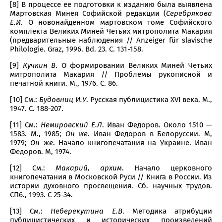
[8] В процессе ее подготовки к изданию была выявлена
Мартовская Минея Софийской редакции (
Серебрякова
Е.И
. О новонайденном мартовском томе Софийского
комплекта Великих Миней Четьих митрополита Макария
(предварительные наблюдения // Anzeiger für slavische
Philologie. Graz, 1996. Вd. 23. С. 131-158.
[9]
Кучкин В
. О формировании Великих Миней Четьих
митрополита Макария // Проблемы рукописной и
печатной книги. М., 1976. С. 86.
[10] См.:
Будовниц И.У
. Русская публицистика XVI века. М.,
1947. С. 188-207.
[11] См.:
Немировский Е.Л
. Иван Федоров. Около 1510 —
1583. М., 1985;
Он же
. Иван Федоров в Белоруссии. М,
1979;
Он же
. Начало книгопечатания на Украине. Иван
Федоров. М, 1974.
[12] См.:
Макарий, архим
. Начало церковного
книгопечатания в Московской Руси // Книга в России. Из
истории духовного просвещения. Сб. научных трудов.
СП6., 1993. С 25-34.
[13] См.:
Неберекутина Е.В
. Методика атрибуции
публицистических и исторических произведений