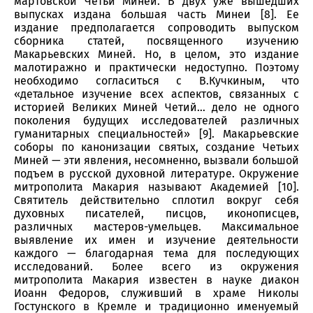
мартовской Четьи Минеи. В двух уже вышедших
выпусках издана большая часть Минеи [8]. Ее
издание предполагается сопроводить выпуском
сборника статей, посвященного изучению
Макарьевских Миней. Но, в целом, это издание
малотиражно и практически недоступно. Поэтому
необходимо согласиться с В.Кучкиным, что
«детальное изучение всех аспектов, связанных с
историей Великих Миней Четий… дело не одного
поколения будущих исследователей различных
гуманитарных специальностей» [9]. Макарьевские
соборы по канонизации святых, создание Четьих
Миней — эти явления, несомненно, вызвали большой
подъем в русской духовной литературе. Окружение
митрополита Макария называют Академией [10].
Святитель действительно сплотил вокруг себя
духовных писателей, писцов, иконописцев,
различных мастеров-умельцев. Максимальное
выявление их имен и изучение деятельности
каждого — благодарная тема для последующих
исследований. Более всего из окружения
митрополита Макария известен в науке диакон
Иоанн Федоров, служивший в храме Николы
Гостунского в Кремле и традиционно именуемый