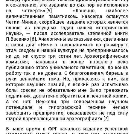
к сожалению, это издание до сих пор не исполнено
на четверть».[5] «Конечно, наиболее
величественным памятником.. навсегда останутся
Четии-Минеи, скорейшее издание которых является
одною из насущных задач нашей исторической
науки», — писал исследователь Степенной книги
П.Васенко [6]. Аналогичны высказывания, сделанные
в наши дни: «Ничего сопоставимого по размеру с
этим сводом в нашей культуре не предпринималось
ни до, ни спустя три сотни лет. Археографическая
комиссия, начавшая в конце прошлого века
публикацию этого уникального памятника, до конца
работу так и не довела. С благоговением берешь в
руки ценнейшие тома. Но, прикасаясь к ним, как
историк научных знаний, я всякий раз испытываю
боль: совсем не обязательно мне было тревожить
подлинник, достаточно обратиться к печатной копии.
А ее нет. Неужели при современном научном
потенциале и типографской технике нельзя
завершить предприятие, оказавшееся не под силу
старой дореволюционной археографии?» [7]
В наше время в ФРГ началось издание Успенской