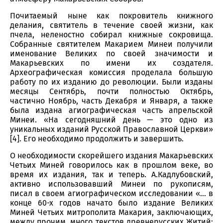
Почитаемый ныне как покровитель книжного
делания, святитель в течение своей жизни, как
пчела, неленостно собирал книжные сокровища.
Собранные святителем Макарием Минеи получили
именование Великих по своей значимости и
Макарьевских по имени их создателя.
Археографическая комиссия проделала большую
работу по их изданию до революции. Были изданы
месяцы Сентябрь, почти полностью Октябрь,
частично Ноябрь, часть Декабря и Января, а также
была издана агиографическая часть апрельской
Минеи. «На сегодняшний день — это одно из
уникальных изданий Русской Православной Церкви»
[4]. Его необходимо продолжить и завершить.
О необходимости скорейшего издания Макарьевских
Четьих Миней говорилось как в прошлом веке, во
время их издания, так и теперь. А.Кадлубовский,
активно использовавший Минеи по рукописям,
писал в своем агиографическом исследовании «… в
конце 60-х годов начато было издание Великих
Миней Четьих митрополита Макария, заключающих,
между прочим, много текстов древнерусских Житий;