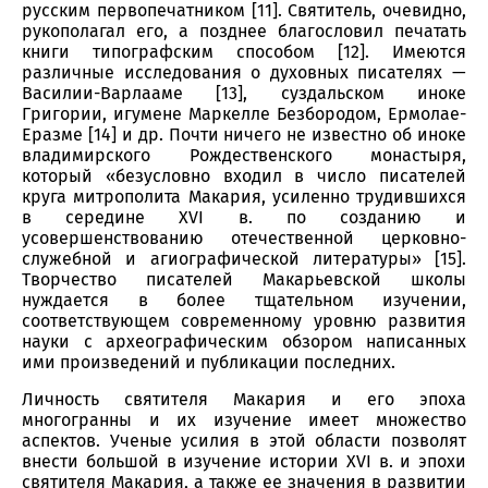
русским первопечатником [11]. Святитель, очевидно,
рукополагал его, а позднее благословил печатать
книги типографским способом [12]. Имеются
различные исследования о духовных писателях —
Василии-Варлааме [13], суздальском иноке
Григории, игумене Маркелле Безбородом, Ермолае-
Еразме [14] и др. Почти ничего не известно об иноке
владимирского Рождественского монастыря,
который «безусловно входил в число писателей
круга митрополита Макария, усиленно трудившихся
в середине XVI в. по созданию и
усовершенствованию отечественной церковно-
служебной и агиографической литературы» [15].
Творчество писателей Макарьевской школы
нуждается в более тщательном изучении,
соответствующем современному уровню развития
науки с археографическим обзором написанных
ими произведений и публикации последних.
Личность святителя Макария и его эпоха
многогранны и их изучение имеет множество
аспектов. Ученые усилия в этой области позволят
внести большой в изучение истории XVI в. и эпохи
святителя Макария, а также ее значения в развитии