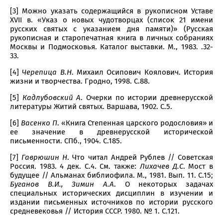
[3] Можно указать содержащийся в рукописном Уставе
XVII в. «Указ о новых чудотворцах (список 21 имени
русских святых с указанием дня памяти)» (Русская
рукописная и старопечатная книга в личных собраниях
Москвы и Подмосковья. Каталог выставки. М., 1983. .32-
33.
[4]
Черепица В.Н
. Михаил Осипович Коялович. История
жизни и творчества. Гродно, 1998. С.88.
[5]
Кадлубовский А
. Очерки по истории древнерусской
литературы Житий святых. Варшава, 1902. С.5.
[6]
Васенко П
. «Книга Степенная царского родословия» и
ее значение в древнерусской исторической
письменности. СПб., 1904. С.185.
[7]
Гаврюшин Н
. Что читал Андрей Рублев // Советская
Россия. 1983. 4 дек. С.4. См. также:
Лихачев Д.С
. Мост в
будущее // Альманах библиофила. М., 1981. Вып. 11. С.15;
Буганов В.И., Зимин А.А
. О некоторых задачах
специальных исторических дисциплин в изучении и
издании письменных источников по истории русского
средневековья // История СССР. 1980. № 1. С.121.