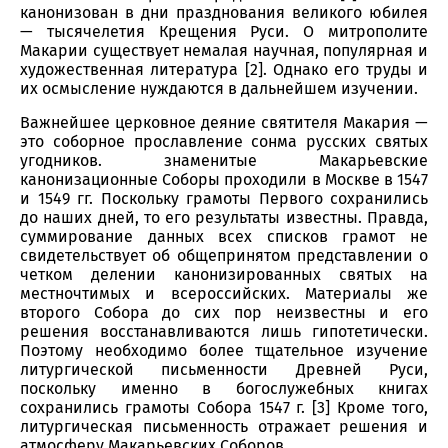
канонизован в дни празднования великого юбилея
— тысячелетия Крещения Руси. О митрополите
Макарии существует немалая научная, популярная и
художественная литература [2]. Однако его труды и
их осмысление нуждаются в дальнейшем изучении.
Важнейшее церковное деяние святителя Макария —
это соборное прославление сонма русских святых
угодников. знаменитые Макарьевские
канонизационные Соборы проходили в Москве в 1547
и 1549 гг. Поскольку грамоты Первого сохранились
до наших дней, то его результаты известны. Правда,
суммирование данных всех списков грамот не
свидетельствует об общепринятом представлении о
четком делении канонизированных святых на
местночтимых и всероссийских. Материалы же
второго Собора до сих пор неизвестны и его
решения восстанавливаются лишь гипотетически.
Поэтому необходимо более тщательное изучение
литургической письменности Древней Руси,
поскольку именно в богослужебных книгах
сохранились грамоты Собора 1547 г. [3] Кроме того,
литургическая письменность отражает решения и
атмосферу Макарьевских Соборов.