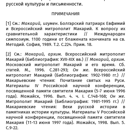
русской культуры и письменности.
ПРИМЕЧАНИЯ
[1] См.:
Макарий, игумен
. Болгарский патриарх Евфимий
и Всероссийский митрополит Макарий. К вопросу их
сравнительной характеристики // Международен
симпозиум. 1100 години от блажената кончината на св.
Методий. София, 1989. Т.2. С.224. Прим. 18.
[2] См.:
Макарий, архим
. Всероссийский митрополит
Макарий (Библиография: XVII-XIX вв.) //
Макарий, архим
.
Московский митрополит Макарий и его время. Сб.
статей. М., 1996. С.281-293;
Он же
. Всероссийский
митрополит Макарий (Библиография: 1902-1980 гг.) //
Макарьевские чтения: Почитание святых на Руси.
Материалы IV Российской научной конференции,
посвященной памяти святителя Макария (5-7 июня 1996
года). Можайск, 1996. Вып. 4. ч. I. С.148-168;
Он же
.
Митрополит Макарий (Библиография: 1981-1995 гг.) //
Макариевские чтения: Вехи русской истории в
памятниках истории культуры. Материалы V Российской
научной конференции, посвященной памяти святителя
Макария (11-13 июня 1997 года). Можайск, 1998. Вып. 5.
С.9-22.