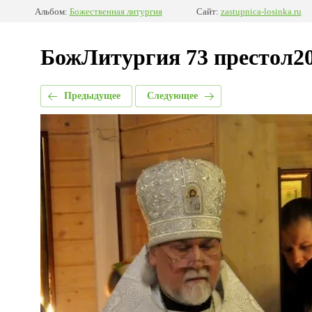
Альбом:
Божественная литургия
Сайт:
zastupnica-losinka.ru
БожЛитургия 73 престол2
Предыдущее
Следующее