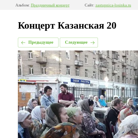
Альбом:
Праздничный концерт
Сайт:
zastupnica-losinka.ru
Концерт Казанская 20
Предыдущее
Следующее